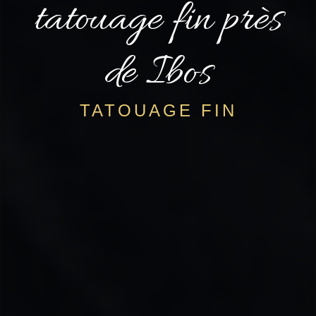
tatouage fin près
de Ibos
TATOUAGE FIN