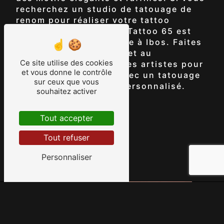
recherchez un studio de tatouage de
renom pour réaliser votre tattoo
ornemental, AM Studio Tattoo 65 est
l'adresse incontournable à Ibos. Faites
confiance à l'expertise et au
Ce site utilise des cookies
professionnalisme de ses artistes pour
et vous donne le contrôle
sublimer votre corps avec un tatouage
sur ceux que vous
ornemental unique et personnalisé.
souhaitez activer
Accueil
Tout accepter
Tout refuser
Contactez-nous
Personnaliser