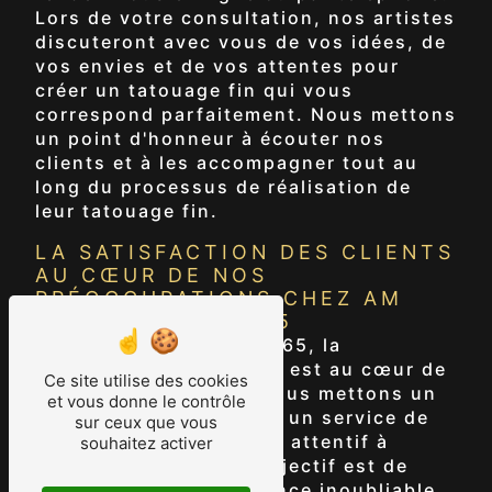
Lors de votre consultation, nos artistes
discuteront avec vous de vos idées, de
vos envies et de vos attentes pour
créer un tatouage fin qui vous
correspond parfaitement. Nous mettons
un point d'honneur à écouter nos
clients et à les accompagner tout au
long du processus de réalisation de
leur tatouage fin.
LA SATISFACTION DES CLIENTS
AU CŒUR DE NOS
PRÉOCCUPATIONS CHEZ AM
STUDIO TATTOO 65
Chez AM Studio Tattoo 65, la
satisfaction des clients est au cœur de
Ce site utilise des cookies
nos préoccupations. Nous mettons un
et vous donne le contrôle
point d'honneur à offrir un service de
sur ceux que vous
qualité, personnalisé et attentif à
souhaitez activer
chaque détail. Notre objectif est de
vous offrir une expérience inoubliable