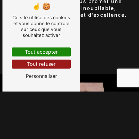
AM Studio Tattoo 65 vous promet une
expérience de tatouage inoubliable,
empreinte de créativité et d'excellence.
Ce site utilise des cookies
et vous donne le contrôle
sur ceux que vous
Accueil
souhaitez activer
Tout accepter
Contactez-nous
Tout refuser
Personnaliser