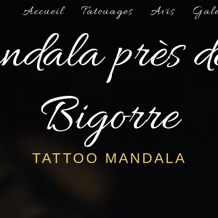
Accueil
Tatouages
Avis
Gale
andala près d
Bigorre
TATTOO MANDALA